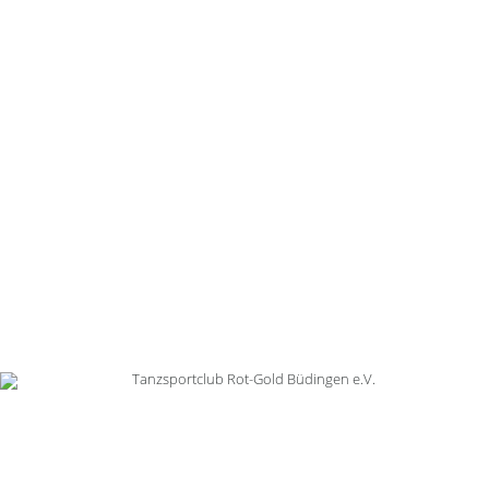
Aktuelles
zurück zur Startseite
Tanzsportclub Rot-Gold Büdingen e.V.
Postfach 1422
63644 Büdingen