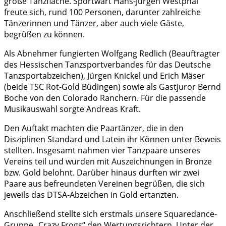
große Tanzfläche. Sportwart Hans-Jürgen Westphal
freute sich, rund 100 Personen, darunter zahlreiche
Tänzerinnen und Tänzer, aber auch viele Gäste,
begrüßen zu können.
Als Abnehmer fungierten Wolfgang Redlich (Beauftragter
des Hessischen Tanzsportverbandes für das Deutsche
Tanzsportabzeichen), Jürgen Knickel und Erich Mäser
(beide TSC Rot-Gold Büdingen) sowie als Gastjuror Bernd
Boche von den Colorado Ranchern. Für die passende
Musikauswahl sorgte Andreas Kraft.
Den Auftakt machten die Paartänzer, die in den
Disziplinen Standard und Latein ihr Können unter Beweis
stellten. Insgesamt nahmen vier Tanzpaare unseres
Vereins teil und wurden mit Auszeichnungen in Bronze
bzw. Gold belohnt. Darüber hinaus durften wir zwei
Paare aus befreundeten Vereinen begrüßen, die sich
jeweils das DTSA-Abzeichen in Gold ertanzten.
Anschließend stellte sich erstmals unsere Squaredance-
Gruppe „Crazy Frogs“ den Wertungsrichtern. Unter der